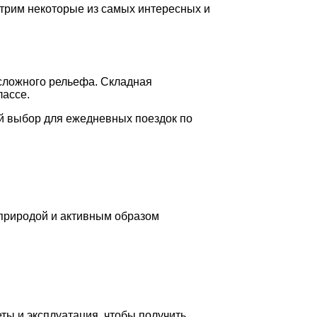
трим некоторые из самых интересных и
 сложного рельефа. Складная
лассе.
й выбор для ежедневных поездок по
 природой и активным образом
ты и эксплуатация, чтобы получить