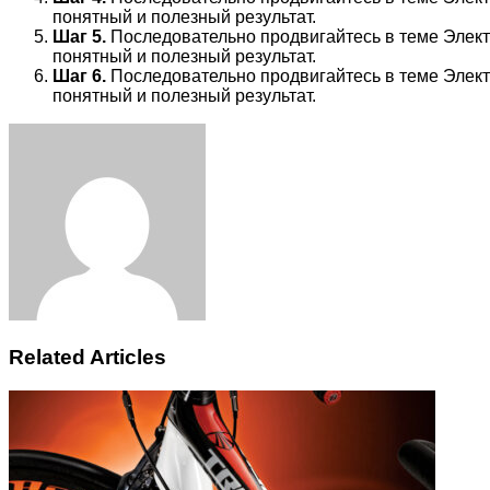
понятный и полезный результат.
Шаг 5.
Последовательно продвигайтесь в теме Электр
понятный и полезный результат.
Шаг 6.
Последовательно продвигайтесь в теме Электр
понятный и полезный результат.
Facebook
Twitter
LinkedIn
Tumblr
Pinterest
Reddit
VKontakte
Odnoklassniki
Skype
WhatsApp
Telegram
Viber
Share
Print
via
Email
Related Articles