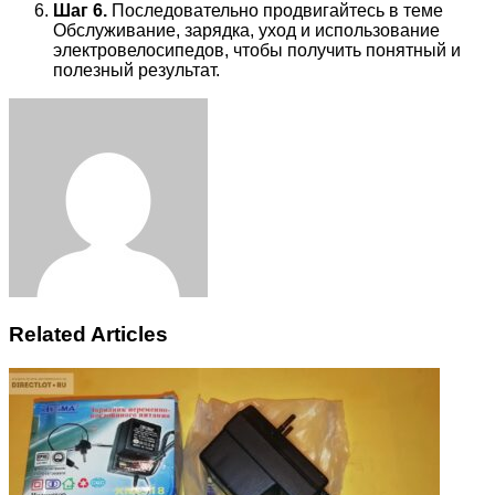
Шаг 6.
Последовательно продвигайтесь в теме
Обслуживание, зарядка, уход и использование
электровелосипедов, чтобы получить понятный и
полезный результат.
Facebook
Twitter
LinkedIn
Tumblr
Pinterest
Reddit
VKontakte
Odnoklassniki
Skype
WhatsApp
Telegram
Viber
Share
Print
via
Email
Related Articles