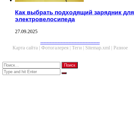
Как выбрать подходящий зарядник для
электровелосипеда
27.09.2025
Facebook
Twitter
WhatsApp
Telegram
--------------------------------------
Карта сайта |
Фотогалерея |
Теги |
Sitemap.xml |
Разное
Close
Найти:
Close
Search
for