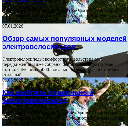
Ключевые критерии выбора электровелосипеда для туризма
Ниже собраны основные тезисы по теме статьи. Емкость
аккумулятора – чем больше, тем дальше…
07.01.2026
Обзор самых популярных моделей
электровелосипедов
Электровелосипеды: комфорт и удовольствие от
передвижения Ниже собраны основные тезисы по теме
статьи. CityCruiser 5000: идеальный для городских поездок,
стильный…
01.05.2025
Как выбрать правильный
электровелосипед
Как выбрать правильный электровелосипед Ниже собраны
основные тезисы по теме статьи. Мощность и тип двигателя;
Емкость батареи и запас хода;…