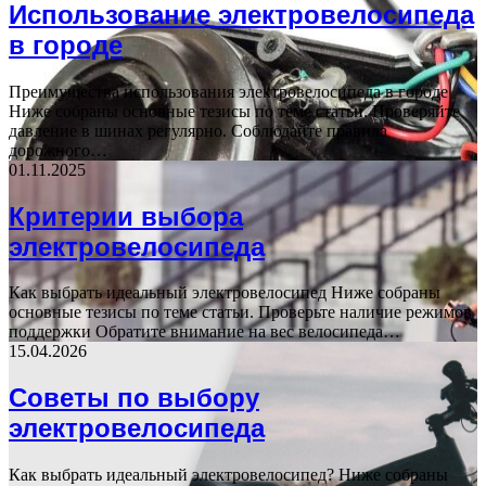
Использование электровелосипеда
в городе
Преимущества использования электровелосипеда в городе
Ниже собраны основные тезисы по теме статьи. Проверяйте
давление в шинах регулярно. Соблюдайте правила
дорожного…
01.11.2025
Критерии выбора
электровелосипеда
Как выбрать идеальный электровелосипед Ниже собраны
основные тезисы по теме статьи. Проверьте наличие режимов
поддержки Обратите внимание на вес велосипеда…
15.04.2026
Советы по выбору
электровелосипеда
Как выбрать идеальный электровелосипед? Ниже собраны