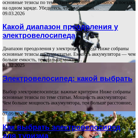
основные тезисы по теме статьи. Проверьте дальность поездки
на одном заряде. Убедитесь, что выбранная…
09.03.2026
Какой диапазон преодоления у
электровелосипеда
Диапазон преодоления у электровелосипеда Ниже собраны
основные тезисы по теме статьи. Емкость аккумулятора — чем
больше емкость, тем дальше можно…
04.12.2025
Электровелосипед: какой выбрать
Выбор электровелосипеда: важные критерии Ниже собраны
основные тезисы по теме статьи. Мощность аккумулятора:
Чем больше мощность аккумулятора, тем больше расстояние,
…
07.09.2025
Как выбрать электровелосипед
для туризма