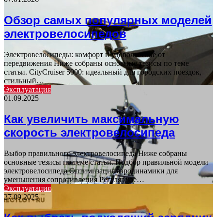
Обзор самых популярных моделей
электровелосипедов
Электровелосипеды: комфорт и удовольствие от
передвижения Ниже собраны основные тезисы по теме
статьи. CityCruiser 5000: идеальный для городских поездок,
стильный…
Эксплуатация
01.09.2025
Как увеличить максимальную
скорость электровелосипеда
Выбор правильного электровелосипеда Ниже собраны
основные тезисы по теме статьи. Подбор правильной модели
электровелосипеда Оптимизация аэродинамики для
уменьшения сопротивления Регулярное…
Эксплуатация
27.09.2025