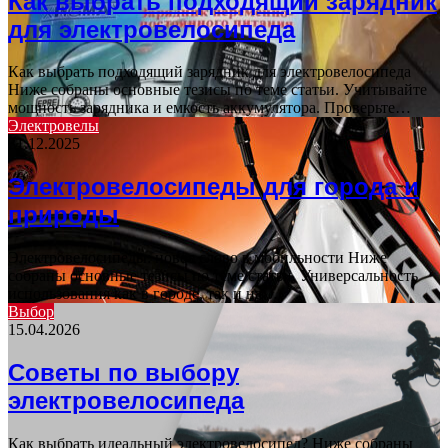
Как выбрать подходящий зарядник
для электровелосипеда
Как выбрать подходящий зарядник для электровелосипеда
Ниже собраны основные тезисы по теме статьи. Учитывайте
мощность зарядника и емкость аккумулятора. Проверьте…
Электровелы
31.12.2025
Электровелосипеды для города и
природы
Электровелосипеды: новое слово в мобильности Ниже
собраны основные тезисы по теме статьи. Универсальность
использования как в городе, так и на…
Выбор
15.04.2026
Советы по выбору
электровелосипеда
Как выбрать идеальный электровелосипед? Ниже собраны