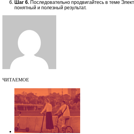
Шаг 6.
Последовательно продвигайтесь в теме Электр
понятный и полезный результат.
Facebook
Twitter
LinkedIn
Tumblr
Pinterest
Reddit
VKontakte
Odnoklassniki
Skype
WhatsApp
Telegram
Viber
Share
Print
via
Email
ЧИТАЕМОЕ