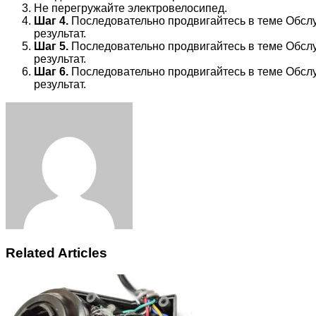
Не перегружайте электровелосипед.
Шаг 4.
Последовательно продвигайтесь в теме Обслу
результат.
Шаг 5.
Последовательно продвигайтесь в теме Обслу
результат.
Шаг 6.
Последовательно продвигайтесь в теме Обслу
результат.
Facebook
Twitter
LinkedIn
Tumblr
Pinterest
Reddit
VKontakte
Odnoklassniki
Skype
WhatsApp
Telegram
Viber
Share
Print
via
Email
Related Articles